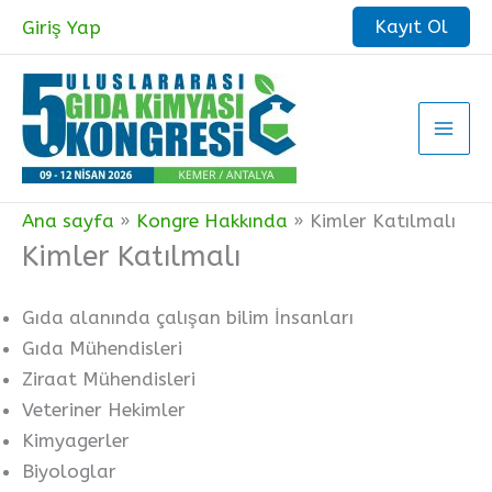
İçeriğe
Kayıt Ol
Giriş Yap
atla
Ana sayfa
Kongre Hakkında
Kimler Katılmalı
Kimler Katılmalı
Gıda alanında çalışan bilim İnsanları
Gıda Mühendisleri
Ziraat Mühendisleri
Veteriner Hekimler
Kimyagerler
Biyologlar