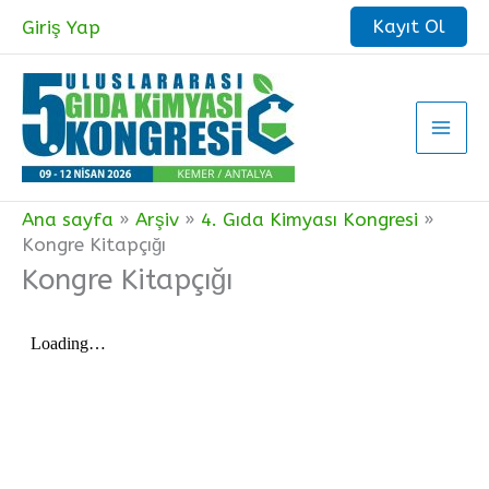
İçeriğe
Kayıt Ol
Giriş Yap
atla
Ana sayfa
Arşiv
4. Gıda Kimyası Kongresi
Kongre Kitapçığı
Kongre Kitapçığı